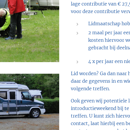
lage contributie van € 27,
voor deze contributie ve
Lidmaatschap hob
2 maal per jaar ee
kosten hiervoor w
gebracht bij deel
4 x per jaar een n
Lid worden? Ga dan naar h
daar de gegevens in en wi
volgende treffen.
Ook geven wij potentiele
introductieweekend bij t
treffen. U kunt zich hier
contact, laat hierbij een 