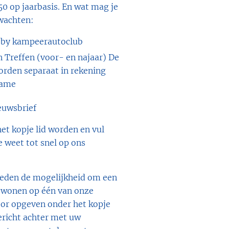
50 op jaarbasis. En wat mag je
rwachten:
by kampeerautoclub
n Treffen (voor- en najaar) De
orden separaat in rekening
name
ieuwsbrief
et kopje lid worden en vul
e weet tot snel op ons
 leden de mogelijkheid om een
e wonen op één van onze
voor opgeven onder het kopje
bericht achter met uw